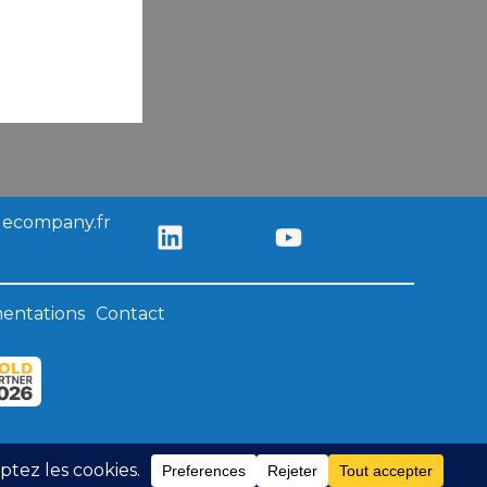
L
Y
uecompany.fr
I
O
N
U
K
T
entations
Contact
E
U
D
B
I
E
N
Cookies