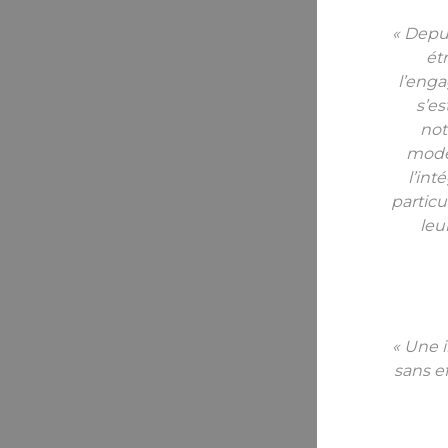
« Depui
ét
l’enga
s’es
not
moder
l’int
particu
leu
« Une i
sans e