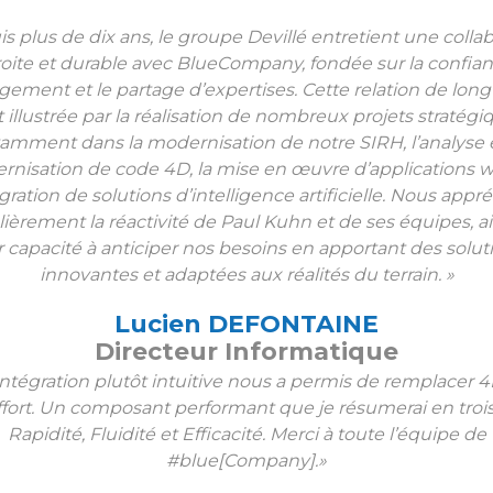
s plus de dix ans, le groupe Devillé entretient une colla
roite et durable avec BlueCompany, fondée sur la confian
gement et le partage d’expertises. Cette relation de lon
t illustrée par la réalisation de nombreux projets stratégi
amment dans la modernisation de notre SIRH, l’analyse e
nisation de code 4D, la mise en œuvre d’applications 
égration de solutions d’intelligence artificielle. Nous appr
lièrement la réactivité de Paul Kuhn et de ses équipes, a
r capacité à anticiper nos besoins en apportant des solut
innovantes et adaptées aux réalités du terrain. »
Lucien DEFONTAINE
Directeur Informatique
ntégration plutôt intuitive nous a permis de remplacer 
ffort. Un composant performant que je résumerai en trois
Rapidité, Fluidité et Efficacité. Merci à toute l’équipe de
#blue[Company].»