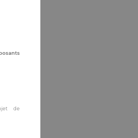
posants
ojet de