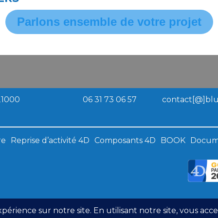
Parlons ensemble de votre projet
 21000
06 31 73 06 57
contact[@]bl
re
Reprise d’activité 4D
Composants 4D
BOOK
Docum
ns Légales
Politique De Confidentialité
Gestion Des 