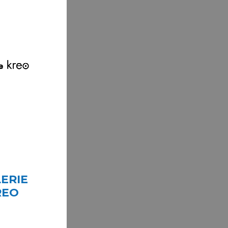
ERIE
REO