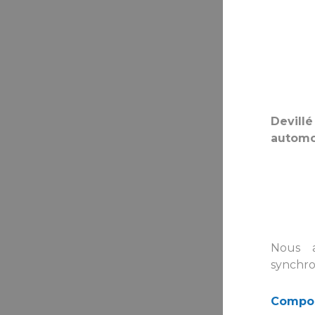
Devill
automo
Nous a
synchro
Composa