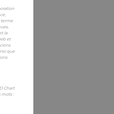
boration
ce,
g terme
ques,
t la
web et
écions
insi que
ions
4D Chart
 mots :